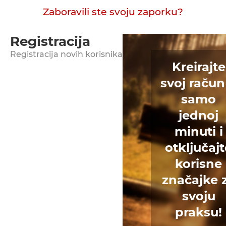
Zaboravili ste svoju zaporku?
Registracija
Registracija novih korisnika
Kreirajte
svoj račun
samo
jednoj
minuti i
otključaj
korisne
značajke 
svoju
praksu!